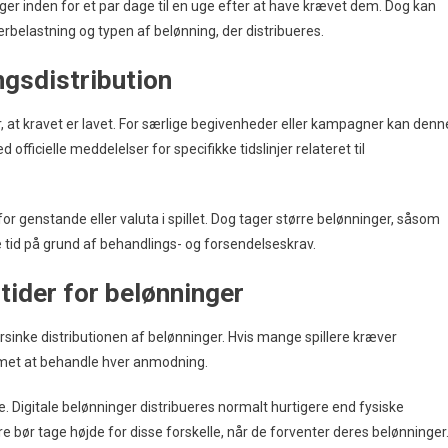
er inden for et par dage til en uge efter at have krævet dem. Dog kan
erbelastning og typen af belønning, der distribueres.
ngsdistribution
er, at kravet er lavet. For særlige begivenheder eller kampagner kan denn
ed officielle meddelelser for specifikke tidslinjer relateret til
 for genstande eller valuta i spillet. Dog tager større belønninger, såsom
 tid på grund af behandlings- og forsendelseskrav.
tider for belønninger
rsinke distributionen af belønninger. Hvis mange spillere kræver
temet at behandle hver anmodning.
. Digitale belønninger distribueres normalt hurtigere end fysiske
 bør tage højde for disse forskelle, når de forventer deres belønninger