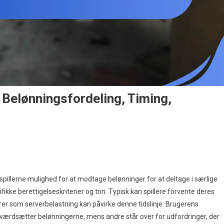
Belønningsfordeling, Timing,
n
scape
rom
pillerne mulighed for at modtage belønninger for at deltage i særlige
arkov
ikke berettigelseskriterier og trin. Typisk kan spillere forvente deres
avekrav:
orer som serverbelastning kan påvirke denne tidslinje. Brugerens
elønningsfordeling,
e værdsætter belønningerne, mens andre står over for udfordringer, der
iming,