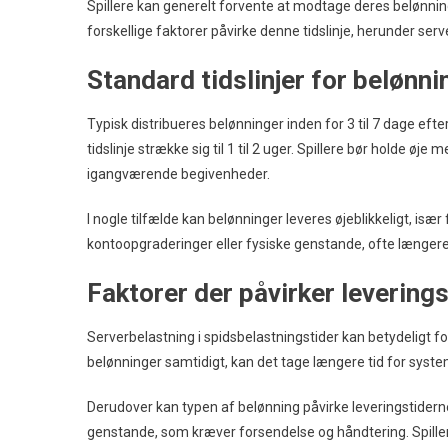
Spillere kan generelt forvente at modtage deres belønning
forskellige faktorer påvirke denne tidslinje, herunder serv
Standard tidslinjer for belønni
Typisk distribueres belønninger inden for 3 til 7 dage eft
tidslinje strække sig til 1 til 2 uger. Spillere bør holde øje m
igangværende begivenheder.
I nogle tilfælde kan belønninger leveres øjeblikkeligt, især
kontoopgraderinger eller fysiske genstande, ofte længere
Faktorer der påvirker leverings
Serverbelastning i spidsbelastningstider kan betydeligt fo
belønninger samtidigt, kan det tage længere tid for sys
Derudover kan typen af belønning påvirke leveringstiderne
genstande, som kræver forsendelse og håndtering. Spillere