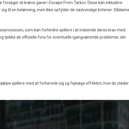
de forsøger at kræve gaver i Escape From Tarkov. Disse kan inkludere
erer sig til en belønning, men ikke opfylder de nødvendige kriterier. Sådann
ravprocessen, som kan forhindre spillere i at indsende deres krav med
, og tjekke de officielle fora for eventuelle igangværende problemer, der
lpe spillere med at forberede sig og fejlsøge effektivt, hvis de støder