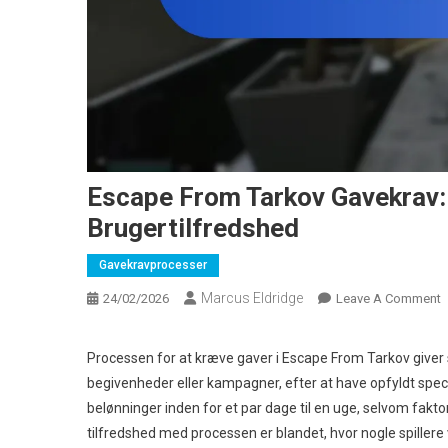
Escape From Tarkov Gavekrav: 
Brugertilfredshed
Gavekravprocesser
Marcus Eldridge
O
24/02/2026
Leave A Comment
E
F
Processen for at kræve gaver i Escape From Tarkov giver s
T
begivenheder eller kampagner, efter at have opfyldt specif
G
belønninger inden for et par dage til en uge, selvom fakt
B
tilfredshed med processen er blandet, hvor nogle spiller
T