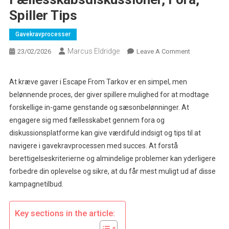
Spiller Tips
Gavekravprocesser
Marcus Eldridge
On
23/02/2026
Leave A Comment
Escape
From
At kræve gaver i Escape From Tarkov er en simpel, men
Tarkov
belønnende proces, der giver spillere mulighed for at modtage
Gavekrav:
forskellige in-game genstande og sæsonbelønninger. At
Fællesskabsd
engagere sig med fællesskabet gennem fora og
Fora,
diskussionsplatforme kan give værdifuld indsigt og tips til at
Spiller
Tips
navigere i gavekravprocessen med succes. At forstå
berettigelseskriterierne og almindelige problemer kan yderligere
forbedre din oplevelse og sikre, at du får mest muligt ud af disse
kampagnetilbud.
Key sections in the article: