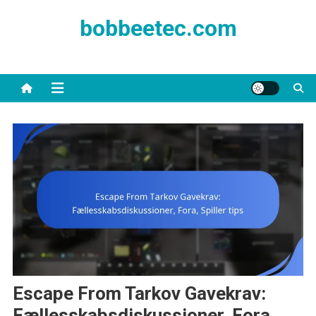
Skip
bobbeetec.com
to
content
Escape From Tarkov Gavekrav:
Fællesskabsdiskussioner, Fora,