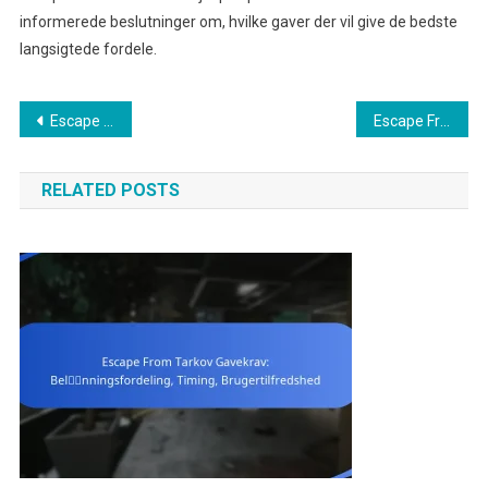
informerede beslutninger om, hvilke gaver der vil give de bedste
langsigtede fordele.
Post
Escape From Tarkov Gavekrav: Historiske data, Tidligere belønninger, Brugerengagement
Escape From Tarkov Gavekrav: Kravnotifikationer, E-mailbekræftelser, Brugervejledninger
navigation
RELATED POSTS