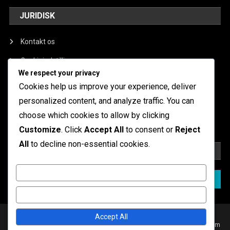
JURIDISK
Kontakt os
Cookieindstillinger
We respect your privacy
Politik for databeskyttelse
Cookies help us improve your experience, deliver
Om
personalized content, and analyze traffic. You can
choose which cookies to allow by clicking
Brugeraftale
Customize
. Click
Accept All
to consent or
Reject
All
to decline non-essential cookies.
SØG
Customize
Search
for:
Reject All
|
Theme: News Portal by
Mystery Themes
.
Accept All
Kontakt os
Cookieindstillinger
Politik for databeskyttelse
Om