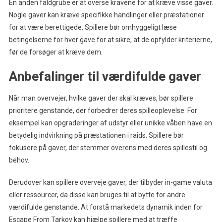
En anden faldgrube er at overse kravene for at kræve visse gaver.
Nogle gaver kan kræve specifikke handlinger eller præstationer
for at være berettigede. Spillere bør omhyggeligt læse
betingelserne for hver gave for at sikre, at de opfylder kriterierne,
før de forsøger at kræve dem.
Anbefalinger til værdifulde gaver
Når man overvejer, hvilke gaver der skal kræves, bør spillere
prioritere genstande, der forbedrer deres spilleoplevelse. For
eksempel kan opgraderinger af udstyr eller unikke våben have en
betydelig indvirkning på præstationen i raids. Spillere bør
fokusere på gaver, der stemmer overens med deres spillestil og
behov.
Derudover kan spillere overveje gaver, der tilbyder in-game valuta
eller ressourcer, da disse kan bruges til at bytte for andre
værdifulde genstande. At forstå markedets dynamik inden for
Escape From Tarkov kan hjælpe spillere med at træffe